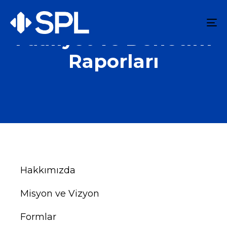
To
Faaliyet ve Denetim
na
Raporları
Hakkımızda
Misyon ve Vizyon
Formlar