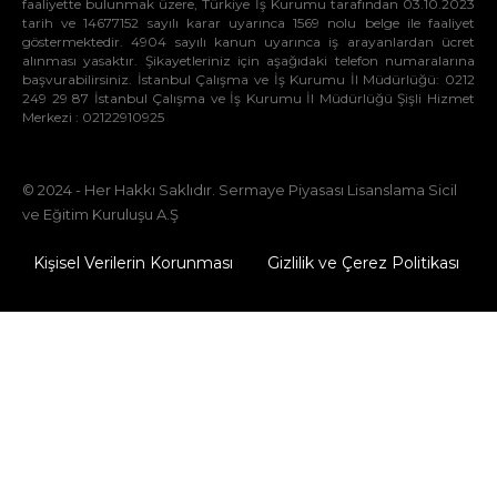
faaliyette bulunmak üzere, Türkiye İş Kurumu tarafından 03.10.2023
tarih ve 14677152 sayılı karar uyarınca 1569 nolu belge ile faaliyet
göstermektedir. 4904 sayılı kanun uyarınca iş arayanlardan ücret
alınması yasaktır. Şikayetleriniz için aşağıdaki telefon numaralarına
başvurabilirsiniz. İstanbul Çalışma ve İş Kurumu İl Müdürlüğü: 0212
249 29 87 İstanbul Çalışma ve İş Kurumu İl Müdürlüğü Şişli Hizmet
Merkezi : 02122910925
© 2024 - Her Hakkı Saklıdır. Sermaye Piyasası Lisanslama Sicil
ve Eğitim Kuruluşu A.Ş
Kişisel Verilerin Korunması
Gizlilik ve Çerez Politikası