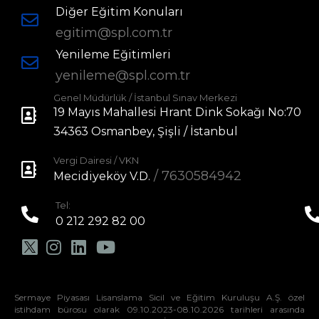
Diğer Eğitim Konuları
egitim@spl.com.tr
Yenileme Eğitimleri
yenileme@spl.com.tr
Genel Müdürlük / İstanbul Sınav Merkezi
19 Mayıs Mahallesi Hrant Dink Sokağı No:70
34363 Osmanbey, Şişli / İstanbul
Vergi Dairesi / VKN
/ 7630584942
Mecidiyeköy V.D.
Tel:
0 212 292 82 00
Sermaye Piyasası Lisanslama Sicil ve Eğitim Kuruluşu A.Ş. özel
istihdam bürosu olarak 09.10.2023-08.10.2026 tarihleri arasında