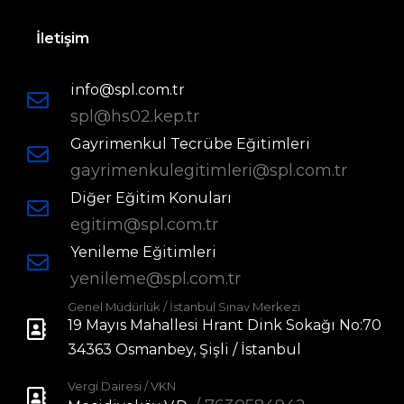
İletişim
info@spl.com.tr
spl@hs02.kep.tr
Gayrimenkul Tecrübe Eğitimleri
gayrimenkulegitimleri@spl.com.tr
Diğer Eğitim Konuları
egitim@spl.com.tr
Yenileme Eğitimleri
yenileme@spl.com.tr
Genel Müdürlük / İstanbul Sınav Merkezi
19 Mayıs Mahallesi Hrant Dink Sokağı No:70
34363 Osmanbey, Şişli / İstanbul
Vergi Dairesi / VKN