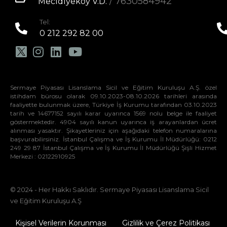
/ 7630584942
Mecidiyeköy V.D.
Tel:
0 212 292 82 00
Sermaye Piyasası Lisanslama Sicil ve Eğitim Kuruluşu A.Ş. özel
istihdam bürosu olarak 09.10.2023-08.10.2026 tarihleri arasında
faaliyette bulunmak üzere, Türkiye İş Kurumu tarafından 03.10.2023
tarih ve 14677152 sayılı karar uyarınca 1569 nolu belge ile faaliyet
göstermektedir. 4904 sayılı kanun uyarınca iş arayanlardan ücret
alınması yasaktır. Şikayetleriniz için aşağıdaki telefon numaralarına
başvurabilirsiniz. İstanbul Çalışma ve İş Kurumu İl Müdürlüğü: 0212
249 29 87 İstanbul Çalışma ve İş Kurumu İl Müdürlüğü Şişli Hizmet
Merkezi : 02122910925
© 2024 - Her Hakkı Saklıdır. Sermaye Piyasası Lisanslama Sicil
ve Eğitim Kuruluşu A.Ş
Kişisel Verilerin Korunması
Gizlilik ve Çerez Politikası