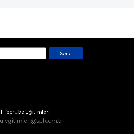
Send
 Tecrübe Eğitimleri
legitimleri@spl.com.tr