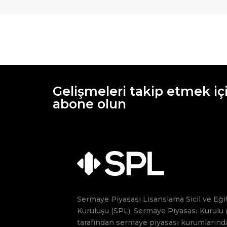
Gelişmeleri takip etmek iç
abone olun
Sermaye Piyasası Lisanslama Sicil ve Eği
Kuruluşu (SPL), Sermaye Piyasası Kurulu 
tarafından sermaye piyasası kurumlarınd