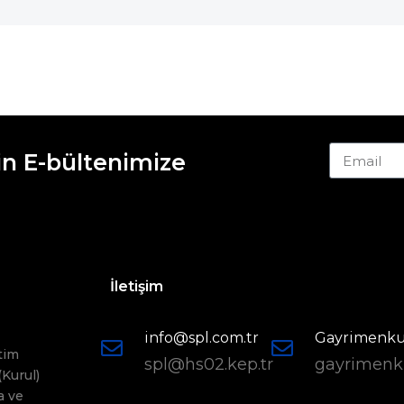
in E-bültenimize
İletişim
info@spl.com.tr
Gayrimenkul
tim
spl@hs02.kep.tr
gayrimenku
(Kurul)
a ve