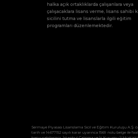
halka açık ortaklıklarda çalışanlara veya
çalışacaklara lisans verme, lisans sahibi k
sicilini tutma ve lisanslarla ilgili eğitim
programları düzenlemektedir.
Sermaye Piyasası Lisanslama Sicil ve Eğitim Kuruluşu A.Ş. 
tarih ve 14677152 sayılı karar uyarınca 1569 nolu belge ile f
başvurabilirsiniz. İstanbul Çalışma ve İş Kurumu İl Müdürl