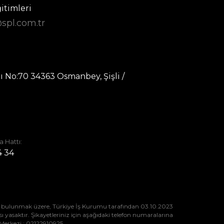
itimleri
spl.com.tr
ı No:70 34363 Osmanbey, Şişli /
 Hattı:
4 34
tte bulunmak üzere, Türkiye İş Kurumu tarafından 03.10.2023
ı yasaktır. Şikayetleriniz için aşağıdaki telefon numaralarına
 Merkezi : 02122910925