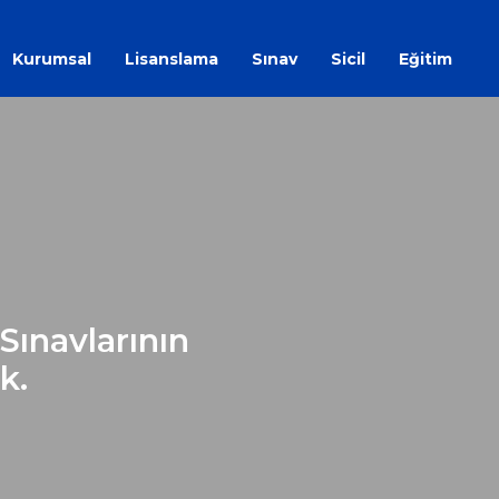
Kurumsal
Lisanslama
Sınav
Sicil
Eğitim
Sınavlarının
k.