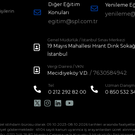
Diğer Eğitim
Yenileme Eğ
işilerin
Konuları
yenileme@
egitim@spl.com.tr
Genel Müdürlük / İstanbul Sınav Merkezi
19 Mayıs Mahallesi Hrant Dink Sokağ
İstanbul
Vergi Dairesi / VKN
/ 7630584942
Mecidiyeköy V.D.
Tel:
Uzman Danışma
0 212 292 82 00
0 850 532 3
özel istihdam bürosu olarak 09.10.2023-08.10.2026 tarihleri arasında faaliye
aaliyet göstermektedir. 4904 sayılı kanun uyarınca iş arayanlardan ücret alınmas
üğü: 0212 249 29 87 İstanbul Çalışma ve İş Kurumu İl Müdürlüğü Şişli Hizmet