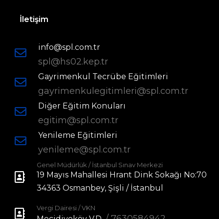
İletişim
info@spl.com.tr
spl@hs02.kep.tr
Gayrimenkul Tecrübe Eğitimleri
gayrimenkulegitimleri@spl.com.tr
Diğer Eğitim Konuları
egitim@spl.com.tr
Yenileme Eğitimleri
yenileme@spl.com.tr
Genel Müdürlük / İstanbul Sınav Merkezi
19 Mayıs Mahallesi Hrant Dink Sokağı No:70
34363 Osmanbey, Şişli / İstanbul
Vergi Dairesi / VKN
/ 7630584942
Mecidiyeköy V.D.