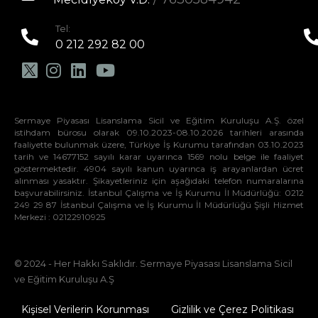
Tel:
0 212 292 82 00
Sermaye Piyasası Lisanslama Sicil ve Eğitim Kuruluşu A.Ş. özel
istihdam bürosu olarak 09.10.2023-08.10.2026 tarihleri arasında
faaliyette bulunmak üzere, Türkiye İş Kurumu tarafından 03.10.2023
tarih ve 14677152 sayılı karar uyarınca 1569 nolu belge ile faaliyet
göstermektedir. 4904 sayılı kanun uyarınca iş arayanlardan ücret
alınması yasaktır. Şikayetleriniz için aşağıdaki telefon numaralarına
başvurabilirsiniz. İstanbul Çalışma ve İş Kurumu İl Müdürlüğü: 0212
249 29 87 İstanbul Çalışma ve İş Kurumu İl Müdürlüğü Şişli Hizmet
Merkezi : 02122910925
© 2024 - Her Hakkı Saklıdır. Sermaye Piyasası Lisanslama Sicil
ve Eğitim Kuruluşu A.Ş
Kişisel Verilerin Korunması
Gizlilik ve Çerez Politikası