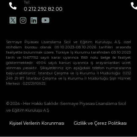
Tel:
0 212 292 82 00
Sermaye Piyasası Lisanslama Sicil ve Eğitim Kuruluşu A.Ş. özel
istihdam bürosu olarak 09.10.2023-08.10.2026 tarihleri arasında
faaliyette bulunmak üzere, Türkiye İş Kurumu tarafından 03.10.2023
tarih ve 14677152 sayılı karar uyarınca 1569 nolu belge ile faaliyet
göstermektedir. 4904 sayılı kanun uyarınca iş arayanlardan ücret
alınması yasaktır. Şikayetleriniz için aşağıdaki telefon numaralarına
başvurabilirsiniz. İstanbul Çalışma ve İş Kurumu İl Müdürlüğü: 0212
249 29 87 İstanbul Çalışma ve İş Kurumu İl Müdürlüğü Şişli Hizmet
Merkezi : 02122910925
© 2024 - Her Hakkı Saklıdır. Sermaye Piyasası Lisanslama Sicil
ve Eğitim Kuruluşu A.Ş
Kişisel Verilerin Korunması
Gizlilik ve Çerez Politikası