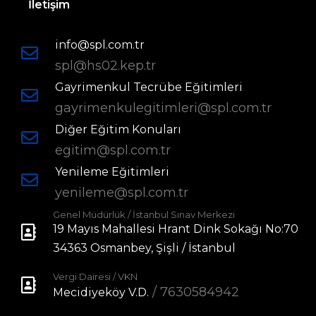
İletişim
info@spl.com.tr
spl@hs02.kep.tr
Gayrimenkul Tecrübe Eğitimleri
gayrimenkulegitimleri@spl.com.tr
Diğer Eğitim Konuları
egitim@spl.com.tr
Yenileme Eğitimleri
yenileme@spl.com.tr
Genel Müdürlük / İstanbul Sınav Merkezi
19 Mayıs Mahallesi Hrant Dink Sokağı No:70
34363 Osmanbey, Şişli / İstanbul
Vergi Dairesi / VKN
/ 7630584942
Mecidiyeköy V.D.