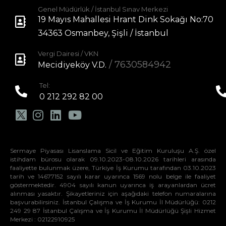
Genel Müdürlük / İstanbul Sınav Merkezi
19 Mayıs Mahallesi Hrant Dink Sokağı No:70
34363 Osmanbey, Şişli / İstanbul
Vergi Dairesi / VKN
/ 7630584942
Mecidiyeköy V.D.
Tel:
0 212 292 82 00
Sermaye Piyasası Lisanslama Sicil ve Eğitim Kuruluşu A.Ş. özel
istihdam bürosu olarak 09.10.2023-08.10.2026 tarihleri arasında
faaliyette bulunmak üzere, Türkiye İş Kurumu tarafından 03.10.2023
tarih ve 14677152 sayılı karar uyarınca 1569 nolu belge ile faaliyet
göstermektedir. 4904 sayılı kanun uyarınca iş arayanlardan ücret
alınması yasaktır. Şikayetleriniz için aşağıdaki telefon numaralarına
başvurabilirsiniz. İstanbul Çalışma ve İş Kurumu İl Müdürlüğü: 0212
249 29 87 İstanbul Çalışma ve İş Kurumu İl Müdürlüğü Şişli Hizmet
Merkezi : 02122910925