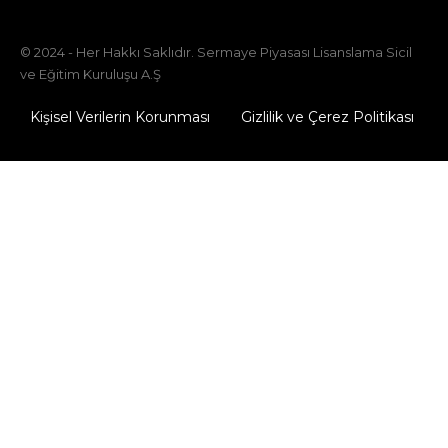
© 2024 - Her Hakkı Saklıdır. Sermaye Piyasası Lisanslama Sicil
ve Eğitim Kuruluşu A.Ş
Kişisel Verilerin Korunması
Gizlilik ve Çerez Politikası