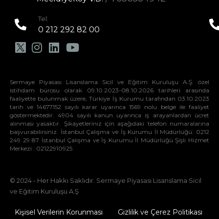
Tel:
0 212 292 82 00
Sermaye Piyasası Lisanslama Sicil ve Eğitim Kuruluşu A.Ş. özel
istihdam bürosu olarak 09.10.2023-08.10.2026 tarihleri arasında
faaliyette bulunmak üzere, Türkiye İş Kurumu tarafından 03.10.2023
tarih ve 14677152 sayılı karar uyarınca 1569 nolu belge ile faaliyet
göstermektedir. 4904 sayılı kanun uyarınca iş arayanlardan ücret
alınması yasaktır. Şikayetleriniz için aşağıdaki telefon numaralarına
başvurabilirsiniz. İstanbul Çalışma ve İş Kurumu İl Müdürlüğü: 0212
249 29 87 İstanbul Çalışma ve İş Kurumu İl Müdürlüğü Şişli Hizmet
Merkezi : 02122910925
© 2024 - Her Hakkı Saklıdır. Sermaye Piyasası Lisanslama Sicil
ve Eğitim Kuruluşu A.Ş
Kişisel Verilerin Korunması
Gizlilik ve Çerez Politikası