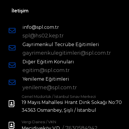
İletişim
info@spl.com.tr
spl@hs02.kep.tr
Gayrimenkul Tecrübe Eğitimleri
gayrimenkulegitimleri@spl.com.tr
Diğer Eğitim Konuları
egitim@spl.com.tr
Yenileme Eğitimleri
yenileme@spl.com.tr
Genel Müdürlük / İstanbul Sınav Merkezi
19 Mayıs Mahallesi Hrant Dink Sokağı No:70
34363 Osmanbey, Şişli / İstanbul
Vergi Dairesi / VKN
/ 7630584942
Mecidiyeköy V.D.