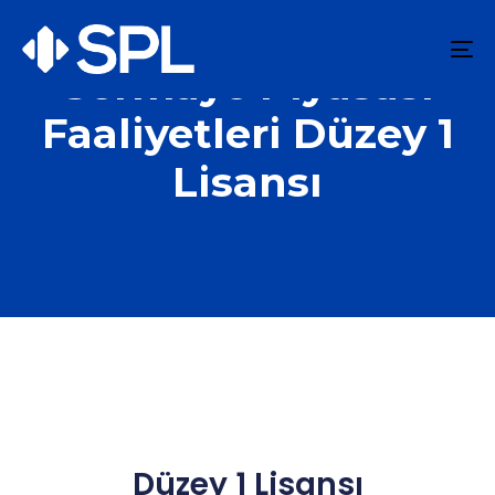
To
Sermaye Piyasası
na
Faaliyetleri Düzey 1
Lisansı
Düzey 1 Lisansı