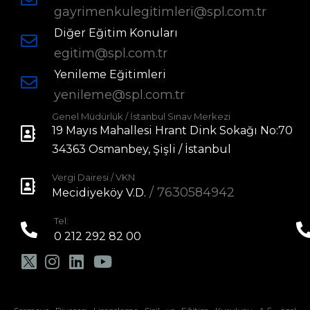
gayrimenkulegitimleri@spl.com.tr
Diğer Eğitim Konuları
egitim@spl.com.tr
Yenileme Eğitimleri
yenileme@spl.com.tr
Genel Müdürlük / İstanbul Sınav Merkezi
19 Mayıs Mahallesi Hrant Dink Sokağı No:70
34363 Osmanbey, Şişli / İstanbul
Vergi Dairesi / VKN
/ 7630584942
Mecidiyeköy V.D.
Tel:
0 212 292 82 00