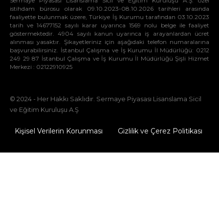
Sermaye Piyasası Lisanslama Sicil ve Eğitim Kuruluşu A.Ş. özel
istihdam bürosu olarak 09.10.2023-08.10.2026 tarihleri arasında
faaliyette bulunmak üzere, Türkiye İş Kurumu tarafından 03.10.2023
tarih ve 14677152 sayılı karar uyarınca 1569 nolu belge ile faaliyet
göstermektedir. 4904 sayılı kanun uyarınca iş arayanlardan ücret
alınması yasaktır. Şikayetleriniz için aşağıdaki telefon numaralarına
başvurabilirsiniz. İstanbul Çalışma ve İş Kurumu İl Müdürlüğü: 0212
249 29 87 İstanbul Çalışma ve İş Kurumu İl Müdürlüğü Şişli Hizmet
Merkezi : 02122910925
© 2024 - Her Hakkı Saklıdır. Sermaye Piyasası Lisanslama Sicil
ve Eğitim Kuruluşu A.Ş
Kişisel Verilerin Korunması
Gizlilik ve Çerez Politikası