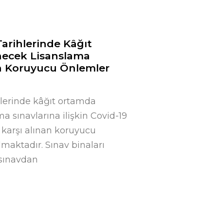
Kurumsal
Lisanslama
Sınav
Sicil
Eğitim
arihlerinde Kâğıt
ecek Lisanslama
an Koruyucu Önlemler
lerinde kâğıt ortamda
 sınavlarına ilişkin Covid-19
 karşı alınan koruyucu
maktadır. Sınav binaları
 sınavdan