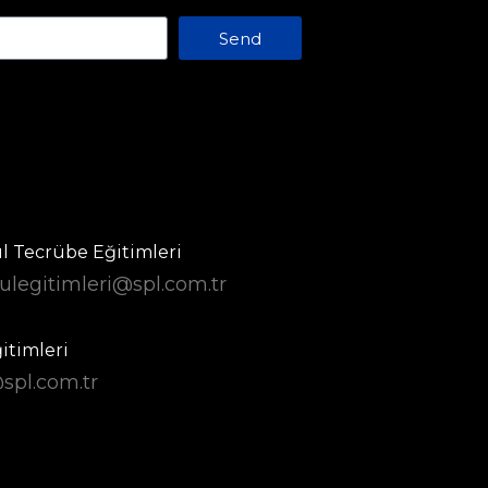
Send
 Tecrübe Eğitimleri
legitimleri@spl.com.tr
itimleri
spl.com.tr