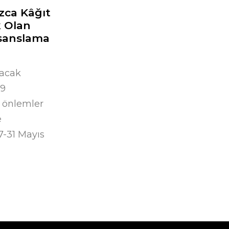
zca Kâğıt
k Olan
isanslama
lacak
19
u önlemler
e
7-31 Mayıs