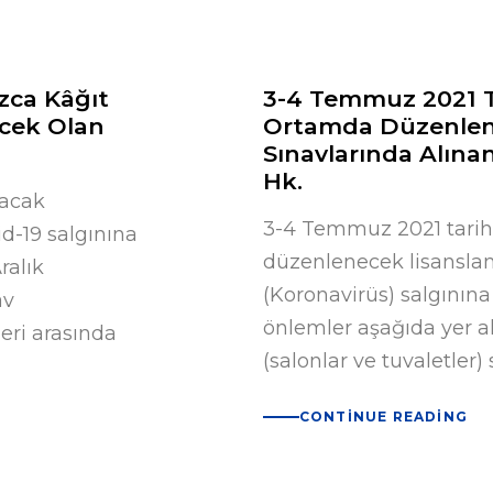
 34 34
Ana Sayfa
zca Kâğıt
3-4 Temmuz 2021 T
cek Olan
Ortamda Düzenlen
Sınavlarında Alın
Hk.
lacak
3-4 Temmuz 2021 tarih
d-19 salgınına
düzenlenecek lisanslama
ralık
(Koronavirüs) salgınına
av
önlemler aşağıda yer al
eri arasında
(salonlar ve tuvaletler)
CONTINUE READING