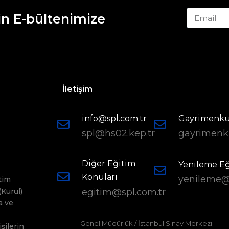
in E-bültenimize
İletişim
info@spl.com.tr
Gayrimenkul
spl@hs02.kep.tr
gayrimenku
Diğer Eğitim
Yenileme Eğ
Konuları
yenileme@
tim
(Kurul)
egitim@spl.com.tr
a ve
Genel Müdürlük / İstanbul Sınav Merkezi
işilerin