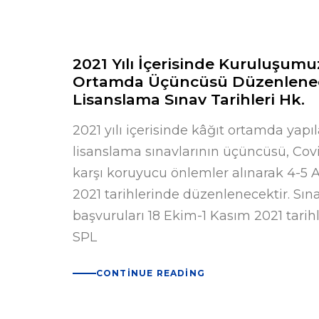
Uzman Danışman Hattı: 0850 532
Sıkça Sorulan Sorular
2021 Yılı İçerisinde Kuruluşumu
Ortamda Üçüncüsü Düzenlene
Lisanslama Sınav Tarihleri Hk.
2021 yılı içerisinde kâğıt ortamda yapı
lisanslama sınavlarının üçüncüsü, Covi
karşı koruyucu önlemler alınarak 4-5 A
2021 tarihlerinde düzenlenecektir. Sın
başvuruları 18 Ekim-1 Kasım 2021 tarihl
SPL
CONTINUE READING