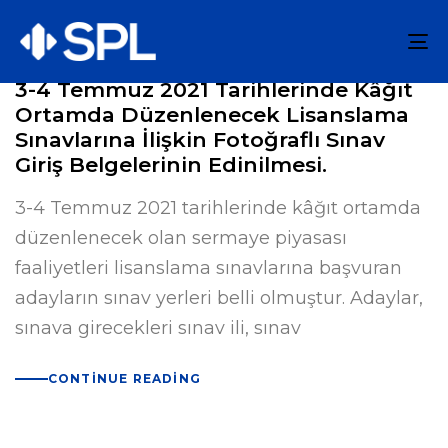
To
na
3-4 Temmuz 2021 Tarihlerinde Kâğıt
Ortamda Düzenlenecek Lisanslama
Sınavlarına İlişkin Fotoğraflı Sınav
Giriş Belgelerinin Edinilmesi.
3-4 Temmuz 2021 tarihlerinde kâğıt ortamda
düzenlenecek olan sermaye piyasası
faaliyetleri lisanslama sınavlarına başvuran
adayların sınav yerleri belli olmuştur. Adaylar,
sınava girecekleri sınav ili, sınav
CONTINUE READING