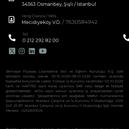
34363 Osmanbey, Şişli / İstanbul
Vergi Dairesi / VKN
/ 7630584942
Mecidiyeköy V.D.
Tel:
0 212 292 82 00
Sermaye Piyasası Lisanslama Sicil ve Eğitim Kuruluşu A.Ş. özel
istihdam bürosu olarak 09.10.2023-08.10.2026 tarihleri arasında
faaliyette bulunmak üzere, Türkiye İş Kurumu tarafından 03.10.2023
tarih ve 14677152 sayılı karar uyarınca 1569 nolu belge ile faaliyet
göstermektedir. 4904 sayılı kanun uyarınca iş arayanlardan ücret
alınması yasaktır. Şikayetleriniz için aşağıdaki telefon numaralarına
başvurabilirsiniz. İstanbul Çalışma ve İş Kurumu İl Müdürlüğü: 0212
249 29 87 İstanbul Çalışma ve İş Kurumu İl Müdürlüğü Şişli Hizmet
Merkezi : 02122910925