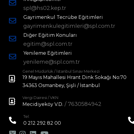
spl@hs02.kep.tr
Gayrimenkul Tecrübe Eğitimleri
gayrimenkulegitimleri@spl.com.tr
Diğer Eğitim Konuları
egitim@spl.com.tr
Yenileme Eğitimleri
yenileme@spl.com.tr
Genel Müdürlük / İstanbul Sınav Merkezi
19 Mayıs Mahallesi Hrant Dink Sokağı No:70
34363 Osmanbey, Şişli / İstanbul
Vergi Dairesi / VKN
/ 7630584942
Mecidiyeköy V.D.
Tel:
0 212 292 82 00