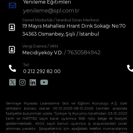
Yenileme Eğitimleri
yenileme@spl.com.tr
Genel Müdürlük / İstanbul Sınav Merkezi
19 Mayıs Mahallesi Hrant Dink Sokağı No:70
34363 Osmanbey, Şişli / İstanbul
Vergi Dairesi / VKN
/ 7630584942
Mecidiyeköy V.D.
Tel:
0 212 292 82 00
Sermaye Piyasası Lisanslama Sicil ve Eğitim Kuruluşu A.Ş. özel
istihdam bürosu olarak 09.10.2023-08.10.2026 tarihleri arasında
faaliyette bulunmak üzere, Türkiye İş Kurumu tarafından 03.10.2023
tarih ve 14677152 sayılı karar uyarınca 1569 nolu belge ile faaliyet
göstermektedir. 4904 sayılı kanun uyarınca iş arayanlardan ücret
alınması yasaktır. Şikayetleriniz için aşağıdaki telefon numaralarına